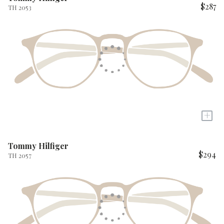
$287
TH 2053
+
Tommy Hilfiger
$294
TH 2057