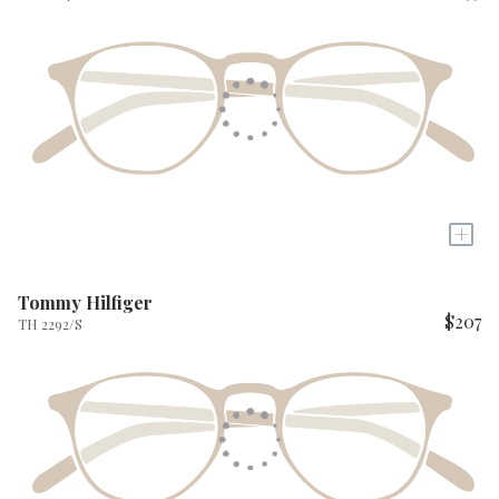
+
Tommy Hilfiger
$207
TH 2292/S