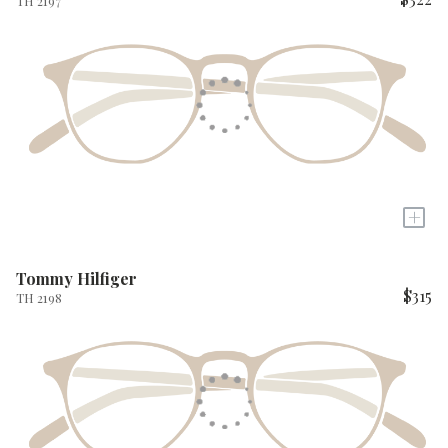
TH 2197
+
Tommy Hilfiger
$315
TH 2198