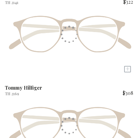
$322
TH 2141
+
Tommy Hilfiger
$308
TH 2169