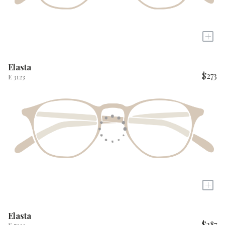
+
Elasta
$273
E 3123
+
Elasta
$287