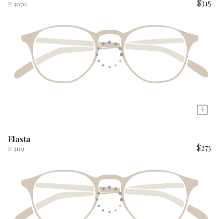
$315
E 3070
+
Elasta
$273
E 3119