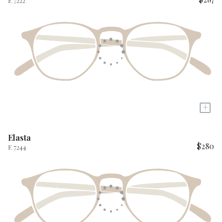
E 7222
+
Elasta
$280
E 7244