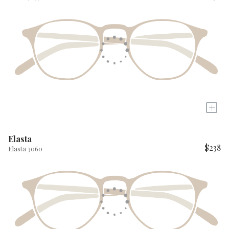
+
Elasta
$238
Elasta 3060