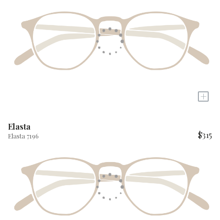
+
Elasta
$315
Elasta 7196