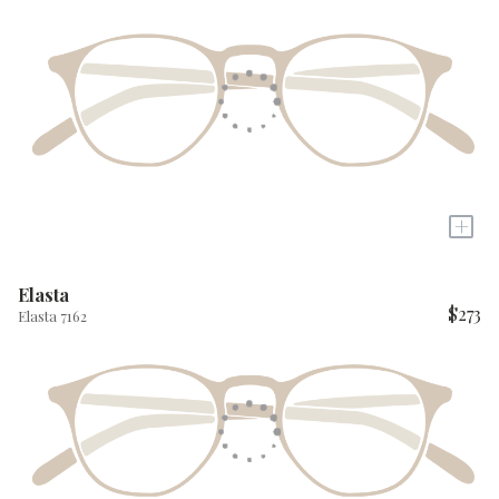
+
Elasta
$273
Elasta 7162