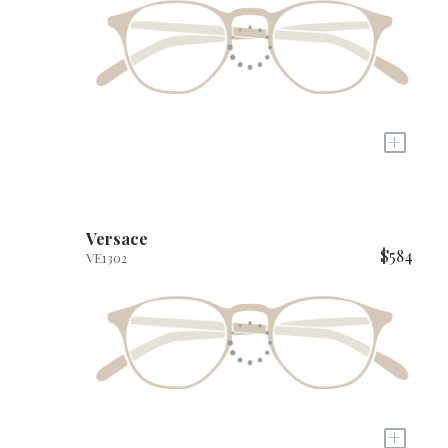
+
Versace
$584
VE1302
+