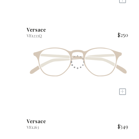
Versace
$250
VE1233Q
+
Versace
$349
VE1263