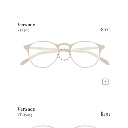
Versace
$622
VE1309
+
Versace
$492
VE2150Q