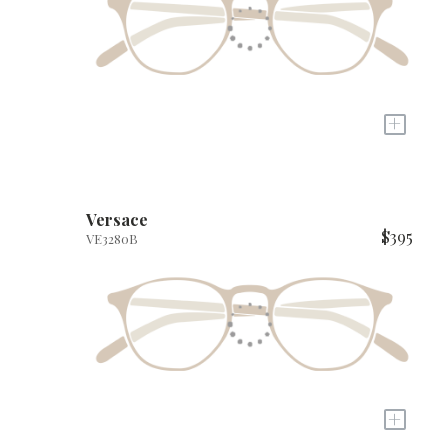
+
Versace
$395
VE3280B
+