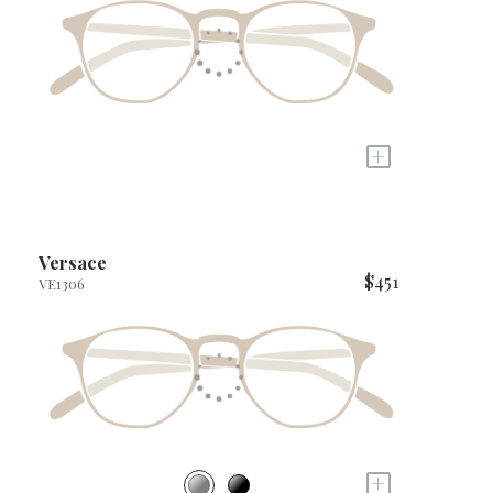
+
Versace
$451
VE1306
+