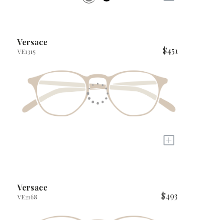
Versace
$451
VE1315
+
Versace
$493
VE2168