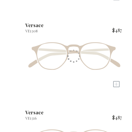
Versace
$487
VE1308
+
Versace
$487
VE1316