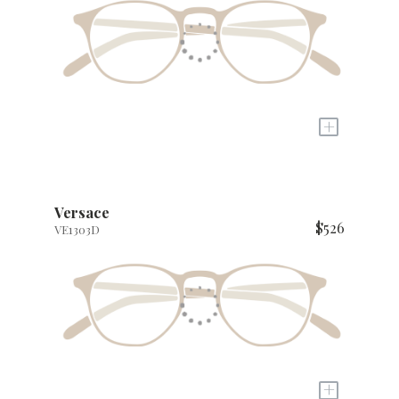
+
Versace
$526
VE1303D
+