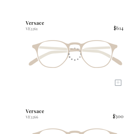
Versace
$614
VE2261
+
Versace
$300
VE3266