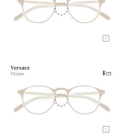
+
Versace
$375
VE3290
+