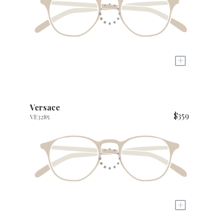
+
Versace
$359
VE3285
+