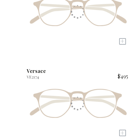
+
Versace
$495
VE2174
+