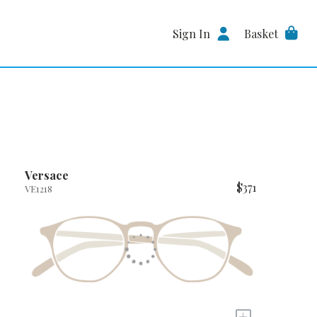
Sign In
Basket
Versace
$371
VE1218
+