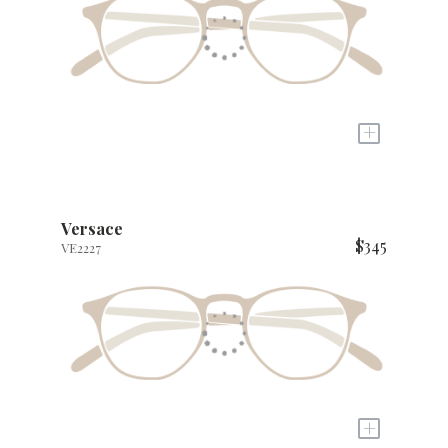
+
Versace
$345
VE2227
+