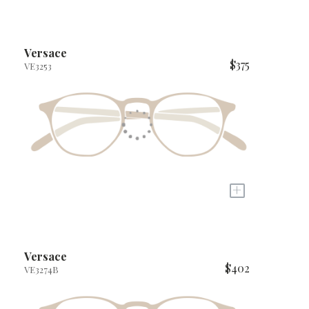
Versace
$375
VE3253
+
Versace
$402
VE3274B