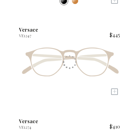
+
Versace
$445
VE1247
+
Versace
$410
VE1274