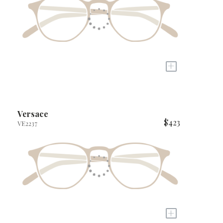
+
Versace
$423
VE2237
+