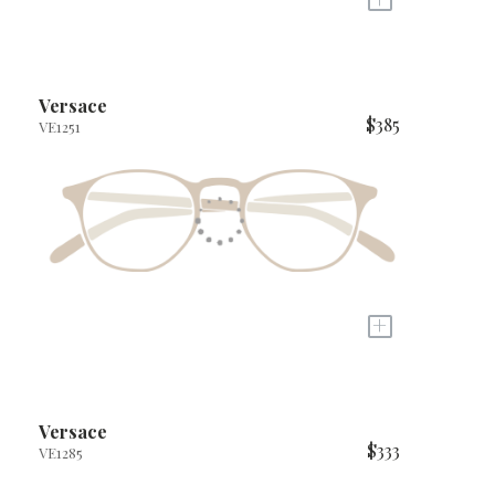
Versace
$385
VE1251
+
Versace
$333
VE1285