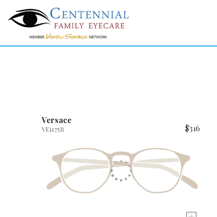
Versace
$316
VE1175B
+