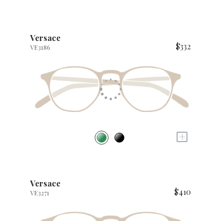
Versace
$332
VE3186
+
Versace
$410
VE3271